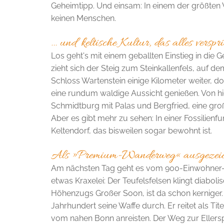
Geheimtipp. Und einsam: In einem der größten 
keinen Menschen.
… und keltische Kultur, das alles verspr
Los geht's mit einem geballten Einstieg in die
zieht sich der Steig zum Steinkallenfels, auf d
Schloss Wartenstein einige Kilometer weiter, d
eine rundum waldige Aussicht genießen. Von hie
Schmidtburg mit Palas und Bergfried, eine gro
Aber es gibt mehr zu sehen: In einer Fossilienfu
Keltendorf, das bisweilen sogar bewohnt ist.
Als »Premium-Wanderweg« ausgezeic
Am nächsten Tag geht es vom 900-Einwohner-
etwas Kraxelei: Der Teufelsfelsen klingt diaboli
Höhenzugs Großer Soon, ist da schon kerni­ger. 
Jahrhundert seine Waffe­ durch. Er reitet als T
vom nahen Bonn anreisten. Der Weg zur Eller­sp