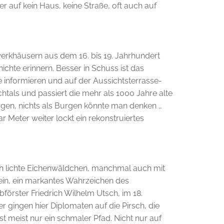
 auf kein Haus, keine Straße, oft auch auf
hwerkhäusern aus dem 16. bis 19. Jahrhundert
ichte erinnern. Besser in Schuss ist das
ormieren und auf der Aussichtster­ras­s­­e­­
htals und passiert die mehr als 1000 Jahre alte
rgen, nichts als Burgen könnte man denken …
ar Meter weiter lockt ein rekonstruiertes
 lichte Eichenwäldchen, manchmal auch mit
stein, ein markantes Wahrzeichen des
förster Friedrich Wilhelm Utsch, im 18.
r gingen hier Diplomaten auf die Pirsch, die
t meist nur ein schmaler Pfad. Nicht nur auf