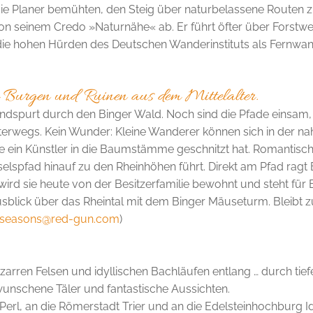
die Planer bemühten, den Steig über natur­­be­lassene Routen 
on seinem Credo »Naturnähe« ab. Er führt öfter über Forstw
die hohen Hürden des Deutschen Wanderinstituts als Fernwa
le Burgen und Ruinen aus dem Mittelalter.
dspurt durch den Binger Wald. Noch sind die Pfade einsam, 
rwegs. Kein Wunder: Kleine Wanderer können sich in der na
e ein Künstler in die Baumstämme geschnitz­t hat. Romantisc
selspfad hinau­f zu den Rheinhöhen führt. Direkt am Pfad rag
 wird sie heute von der Besitzerfamilie bewohnt und steht für
usblick über das Rheintal mit dem Binger Mäuseturm. Bleibt zu
-seasons@red-gun.com
)
zarren Felsen und idyllischen Bachläufen entlang … durch tie
unschene Täler und fantastische Aussichten.
Perl, an die Römerstadt Trier und an die Edelsteinhochburg I