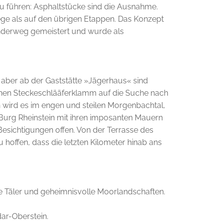
zu führen: Asphaltstücke sind die Ausnahme­.
ege als auf den übrigen Etappen. Das Konzept
nderweg gemeistert und wurde als
aber ab der Gaststätte­ »Jägerhaus« sind
hen Stecke­schlääferklamm auf die Suche nach
h wird es im engen und steilen Morgenbachtal,
t Burg Rheinstein mit ihren imposanten Mauern
 Besichtigungen offen. Von der Terrasse des
 hoffen, dass die letzten Kilometer hinab ans
fe Täler und geheimnisvolle Moorlandschaften.
dar-Oberstein.