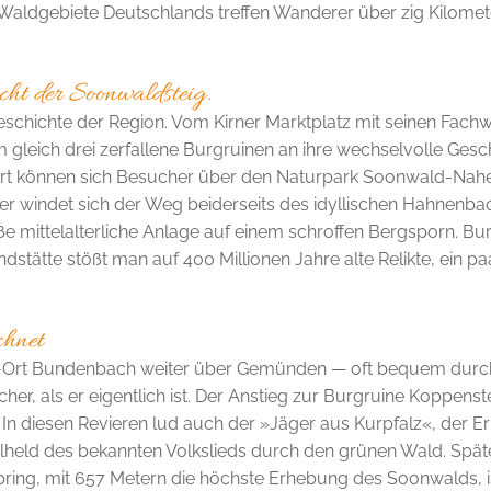
Waldgebiete Deutschlands treffen Wanderer über zig Kilometer
icht der Soonwaldsteig.
 Geschichte der Region­. Vom Kirner Marktplatz mit seinen Fac
em gleich drei zerfallene Burgruinen an ihre wechselvolle Gesch
ort können sich Besucher über den Naturpark Soonwald-Nahe inf
r windet sich der Weg beiderseits des idyllischen Hahnenbac
ße mittelalterliche Anlage auf einem schroffen Bergsporn. Bu
ndstätte stößt man auf 400 Millionen Jahre­ alte Relikte, ein pa
hnet
Ort Bundenbach weite­r über Gemünden — oft bequem durch
scher, als er eigentlich ist. Der Anstieg zur Burgruine Koppen
In diesen Revieren lud auch der »Jäger aus Kurpfalz«, der Erb
itelheld des bekannten Volkslieds durch den grünen Wald. Späte
ring, mit 657 Metern die höchste Erhebung des Soonwalds, is