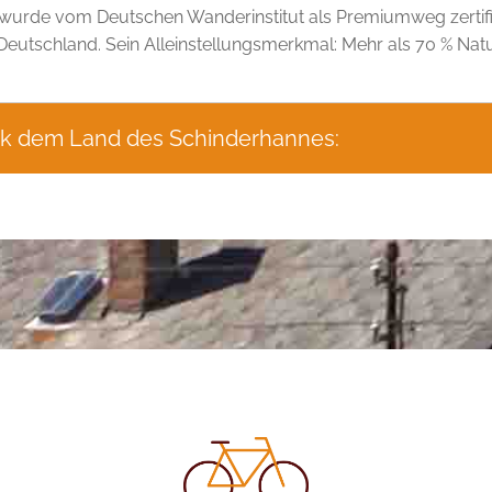
wurde vom Deutschen Wanderinstitut als Premiumweg zertifizie
eutschland. Sein Alleinstellungsmerkmal: Mehr als 70 % Nat
ck dem Land des Schinderhannes: