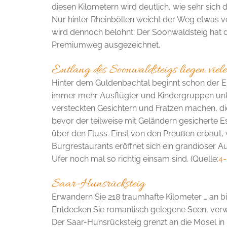
diesen Kilometern wird deutlich, wie sehr sich 
Nur hinter Rheinböllen weicht der Weg etwas v
wird dennoch belohnt: Der Soonwaldsteig hat 
Premiumweg ausgezeichnet.
Entlang des Soonwaldsteigs liegen vie
Hinter dem Guldenbachtal beginnt schon der En
immer mehr Ausflügler und Kindergruppen unte
versteckten Gesichtern und Fratzen machen, di
bevor der teilweise mit Geländern gesicherte E
über den Fluss. Einst von den Preuße­n erbaut,
Burgrestaurants eröffnet sich ein grandioser A
Ufer noch mal so richtig einsam sind. (Quelle:
4
Saar-Hunsrücksteig
Erwandern Sie 218 traumhafte Kilometer … an bi
Entdecken Sie romantisch gelegene Seen, verw
Der Saar-Hunsrücksteig grenzt an die Mosel in 